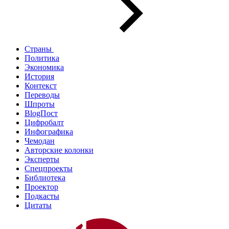
Страны
Политика
Экономика
История
Контекст
Переводы
Шпроты
BlogПост
Цифробалт
Инфографика
Чемодан
Авторские колонки
Эксперты
Спецпроекты
Библиотека
Проектор
Подкасты
Цитаты