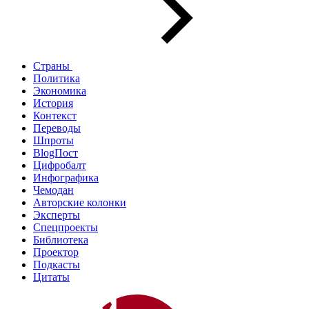
Страны
Политика
Экономика
История
Контекст
Переводы
Шпроты
BlogПост
Цифробалт
Инфографика
Чемодан
Авторские колонки
Эксперты
Спецпроекты
Библиотека
Проектор
Подкасты
Цитаты