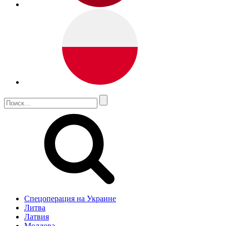
Спецоперация на Украине
Литва
Латвия
Молдова