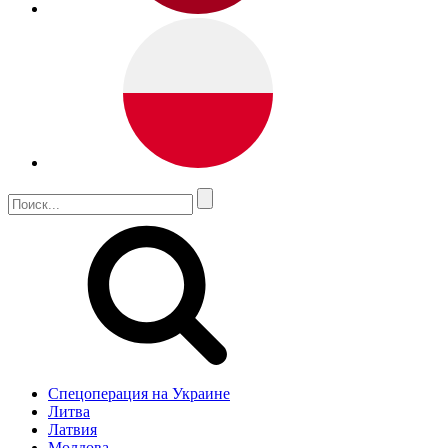
Спецоперация на Украине
Литва
Латвия
Молдова