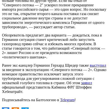
больше топлива по другой трубе. Если бы отказ от
"Северного потока — 2" ускорил полное прекращение
импорта российского сырья — это один вопрос. Но поскольку
это не так, открытие второго канала поставки газа снизит
социальное давление внутри страны и не допустит
зависимости энергетического комплекса Германии от одного
трубопровода», — рассуждает автор статьи.
Обозреватель предлагает два варианта — дождаться, пока в
Германии ситуация станет критической либо запустить
газопровод прямо сейчас и избежать многих проблем. В
статье говорится о том, что работающий «Северный поток —
2» лишит Россию и ее президента возможности
«политического шантажа».
Ранее экс-канцлер Германии Герхард Шредер также
выступил
за введение в эксплуатацию «Северного потока — 2». Однако
немецкое правительство исключает запуск этого
трубопровода для урегулирования сложной ситуации с
нехваткой голубого топлива в стране. Об этом
заявил
официальный представитель Кабмина ФРГ Штеффен
Хебештрайт.
Подписывайтесь на Балтологию в
Telegram
!