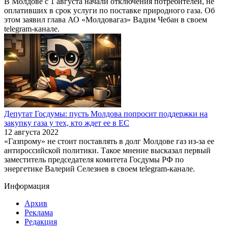
В Молдове с 1 августа начали отключения потребителей, не
оплативших в срок услуги по поставке природного газа. Об
этом заявил глава АО «Молдовагаз» Вадим Чебан в своем
telegram-канале.
Депутат Госдумы: пусть Молдова попросит поддержки на
закупку газа у тех, кто ждет ее в ЕС
12 августа 2022
«Газпрому» не стоит поставлять в долг Молдове газ из-за ее
антироссийской политики. Такое мнение высказал первый
заместитель председателя комитета Госдумы РФ по
энергетике Валерий Селезнев в своем telegram-канале.
Информация
Архив
Реклама
Редакция