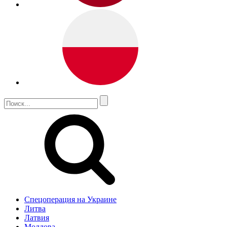
Спецоперация на Украине
Литва
Латвия
Молдова