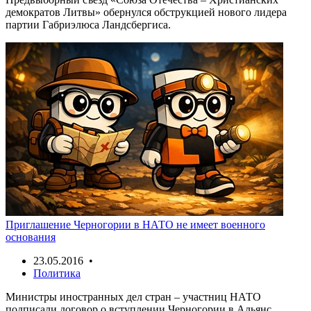
демократов Литвы» обернулся обструкцией нового лидера
партии Габриэлюса Ландсбергиса.
Приглашение Черногории в НАТО не имеет военного
основания
23.05.2016 •
Политика
Министры иностранных дел стран – участниц НАТО
подписали договор о вступлении Черногории в Альянс.