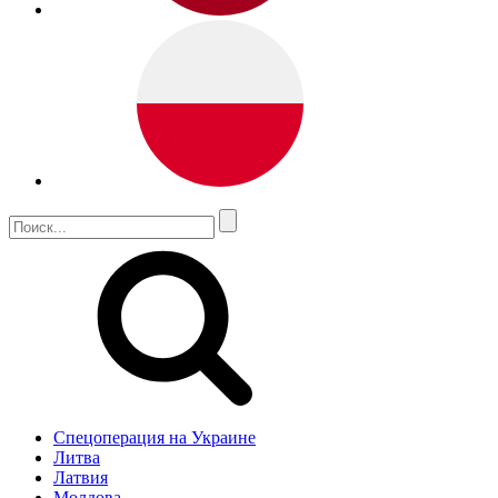
Спецоперация на Украине
Литва
Латвия
Молдова