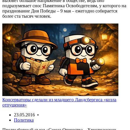
вызовет большое напряжение в обществе, ведь оно
подразумевает снос Памятника Освободителям, у которого на
празднование Дня Победы – 9 мая – ежегодно собирается
более ста тысяч человек.
Консерваторы сделали из младшего Ландсбергиса «козла
отпущения»
23.05.2016 •
Политика
Предвыборный съезд «Союза Отечества – Христианских