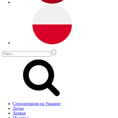
Спецоперация на Украине
Литва
Латвия
Молдова