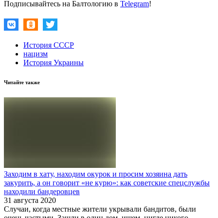
Подписывайтесь на Балтологию в
Telegram
!
История СССР
нацизм
История Украины
Читайте также
Заходим в хату, находим окурок и просим хозяина дать
закурить, а он говорит «не курю»: как советские спецслужбы
находили бандеровцев
31 августа 2020
Случаи, когда местные жители укрывали бандитов, были
очень частыми. Зашли в один дом, ищем, нигде никого.