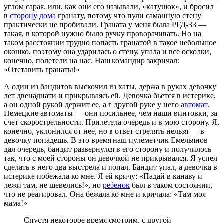
углом сарая, или, как они его называли, «катушок», и бросил
в
сторону дома
гранату, потому что пули саманную стену
практически не пробивали. Граната у меня была РГД-33 —
такая, в которой нужно было ручку проворачивать. Но на
таком расстоянии трудно попасть гранатой в такое небольшое
окошко, поэтому она ударилась о стену, упала и все осколки,
конечно, полетели на нас. Наш командир закричал:
«Отставить гранаты!»
А один из бандитов выскочил из хаты, держа в руках девочку
лет двенадцати и прикрываясь ей. Девочка бьется в истерике,
а он одной рукой держит ее, а в другой руке у него
автомат
.
Немецкие автоматы — они посильнее, чем наши винтовки, за
счет скорострельности. Прилетела очередь и в мою сторону. Я,
конечно, уклонился от нее, но в ответ стрелять нельзя — в
девочку попадешь. В это время наш пулеметчик Емельянов
дал очередь, бандит развернулся в его сторону и получилось
так, что с моей стороны он девочкой не прикрывался. Я успел
сделать в него два выстрела и попал. Бандит упал, а девочка в
истерике побежала ко мне. Я ей кричу: «Падай в канаву и
лежи там, не шевелись!», но
ребенок
был в таком состоянии,
что не реагировал. Она бежала ко мне и кричала: «Там моя
мама!»
Спустя некоторое время смотрим, с другой