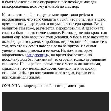
и быстро сделали мне операцию и все необходимое для
выздоровления, поэтому я живой до сих пор.
Когда я лежал в больнице, ко мне приезжали ребята и
рассказывали, что того бандита я убил, что попал ему в шею,
прямо в сонную артерию, и он умер от потери крови. Всех
бандитов там тоже, разумеется, переколотили. А девочка та
спасена была, и это самое главное. В этом доме под кроватью
нашли еще тело бабушки этой девочки, у нее в теле насчитали
около двадцати пулевых пробоин, видимо они обвинили ее в
том, что это их семья навела нас на бандитов. Из семьи
уцелела только девочка и ее мама. Их дом, в котором
оборонялись «
бандеровцы
», во время боя сожгли, но
поскольку дом был саманный, то сгорели только деревянные
его части. Наши ребята, совместно с местными жителями,
спилили в лесу несколько сосен, сделали из них доски,
стропила и быстро восстановили этот дом, сделав его
пригодным для жилья.
ОУН-УПА - запрещенная в России организация.