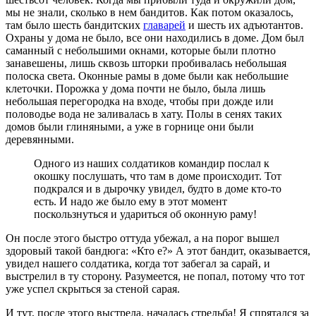
мы не знали, сколько в нем бандитов. Как потом оказалось,
там было шесть бандитских
главарей
и шесть их адъютантов.
Охраны у дома не было, все они находились в доме. Дом был
саманный с небольшими окнами, которые были плотно
занавешены, лишь сквозь шторки пробивалась небольшая
полоска света. Оконные рамы в доме были как небольшие
клеточки. Порожка у дома почти не было, была лишь
небольшая перегородка на входе, чтобы при дожде или
половодье вода не заливалась в хату. Полы в сенях таких
домов были глиняными, а уже в горнице они были
деревянными.
Одного из наших солдатиков командир послал к
окошку послушать, что там в доме происходит. Тот
подкрался и в дырочку увидел, будто в доме кто-то
есть. И надо же было ему в этот момент
поскользнуться и удариться об оконную раму!
Он после этого быстро оттуда убежал, а на порог вышел
здоровый такой бандюга: «Кто е?» А этот бандит, оказывается,
увидел нашего солдатика, когда тот забегал за сарай, и
выстрелил в ту сторону. Разумеется, не попал, потому что тот
уже успел скрыться за стеной сарая.
И тут, после этого выстрела, началась стрельба! Я спрятался за