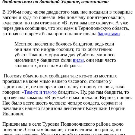
бандитизмом на Западной Украине, вспоминает:
В 1946-м году, числа двадцатого мая, нас посадили в товарные
вагоны и куда-то повезли. Мы поначалу поинтересовались,
куда едем, но нам ответили: «В пути вам все скажут». А уже
через день сообщили, что мы едем в Тернопольскую область,
которая в то время была просто нашпигована
бандитами
…
Местное население боялось бандитов, ведь если
они нам что-нибудь сообщат, то их обязательно
убьют. Главным оружием для убийства мирного
населения у бандитов были
вилы
, они ими часто
кололи тех, кто с нами общался.
Поэтому обычно нам сообщали так: кто-то из местных
проезжал на коне мимо нашего часового, стоящего у
гарнизона, и, не поворачивая в нашу сторону головы, тихо
говорил: «
Там-то и там-то
бандиты». Ну, раз там бандиты, то
прозвучала команда «В ружье!» и мы поехали. Вернее, пошли.
Нас было всего шесть человек: четыре солдата, сержант и
начальник нашего гарнизона лейтенант Кокушкин Георгий
Иванович.
Пришли мы в село Туровка Подволочиского района около
полуночи. Села там большие, с населением по триста, по
шестьсот человек. Когда мы прибыли туда и окружили дом,