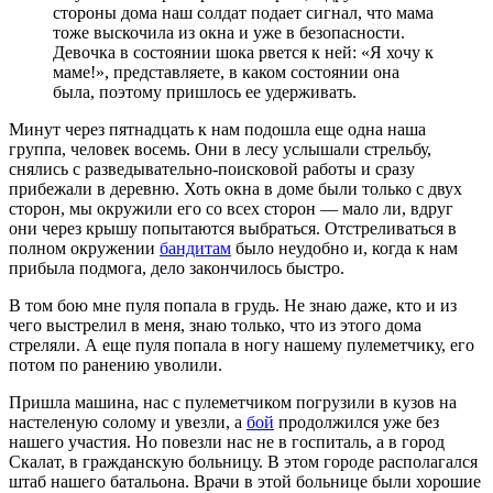
стороны дома наш солдат подает сигнал, что мама
тоже выскочила из окна и уже в безопасности.
Девочка в состоянии шока рвется к ней: «Я хочу к
маме!», представляете, в каком состоянии она
была, поэтому пришлось ее удерживать.
Минут через пятнадцать к нам подошла еще одна наша
группа, человек восемь. Они в лесу услышали стрельбу,
снялись с разведывательно-поисковой работы и сразу
прибежали в деревню. Хоть окна в доме были только с двух
сторон, мы окружили его со всех сторон — мало ли, вдруг
они через крышу попытаются выбраться. Отстреливаться в
полном окружении
бандитам
было неудобно и, когда к нам
прибыла подмога, дело закончилось быстро.
В том бою мне пуля попала в грудь. Не знаю даже, кто и из
чего выстрелил в меня, знаю только, что из этого дома
стреляли. А еще пуля попала в ногу нашему пулеметчику, его
потом по ранению уволили.
Пришла машина, нас с пулеметчиком погрузили в кузов на
настеленую солому и увезли, а
бой
продолжился уже без
нашего участия. Но повезли нас не в госпиталь, а в город
Скалат, в гражданскую больницу. В этом городе располагался
штаб нашего батальона. Врачи в этой больнице были хорошие