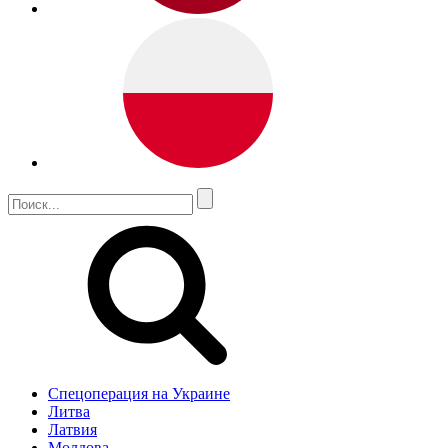
Спецоперация на Украине
Литва
Латвия
Молдова