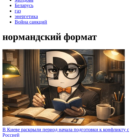
Беларусь
газ
энергетика
Война санкций
нормандский формат
В Киеве раскрыли период начала подготовки к конфликту с
Россией