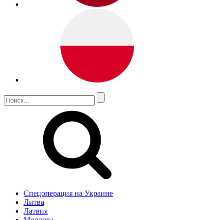
Спецоперация на Украине
Литва
Латвия
Молдова