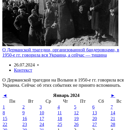
О Дерманской трагедии, организованной бандеровцами, в
1950-е гг. говорила вся Украина, а сейчас — тишина
26.07.2024 •
Контекст
О Дерманской трагедии на Волыни в 1950-е гг. говорила вся
Украина. Сейчас об этих событиях не принято вспоминать.
◄
Январь 2024
►
Пн
Вт
Ср
Чт
Пт
Сб
Вс
1
2
3
4
5
6
7
8
9
10
11
12
13
14
15
16
17
18
19
20
21
22
23
24
25
26
27
28