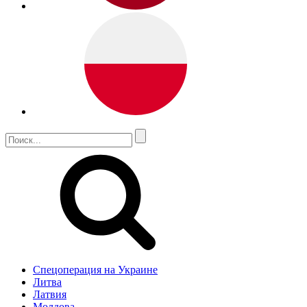
Спецоперация на Украине
Литва
Латвия
Молдова