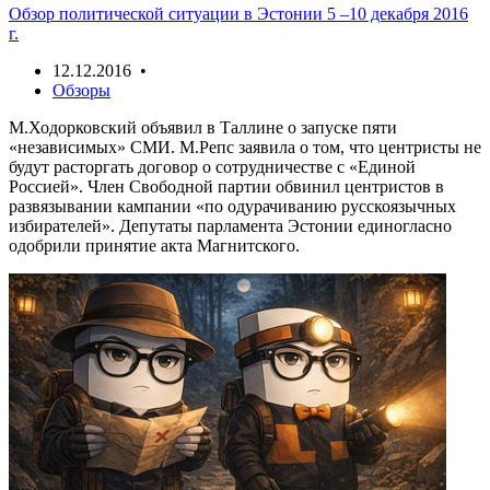
Обзор политической ситуации в Эстонии 5 –10 декабря 2016
г.
12.12.2016 •
Обзоры
М.Ходорковский объявил в Таллине о запуске пяти
«независимых» СМИ. М.Репс заявила о том, что центристы не
будут расторгать договор о сотрудничестве с «Единой
Россией». Член Свободной партии обвинил центристов в
развязывании кампании «по одурачиванию русскоязычных
избирателей». Депутаты парламента Эстонии единогласно
одобрили принятие акта Магнитского.