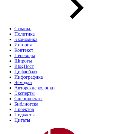
Страны
Политика
Экономика
История
Контекст
Переводы
Шпроты
BlogПост
Цифробалт
Инфографика
Чемодан
Авторские колонки
Эксперты
Спецпроекты
Библиотека
Проектор
Подкасты
Цитаты