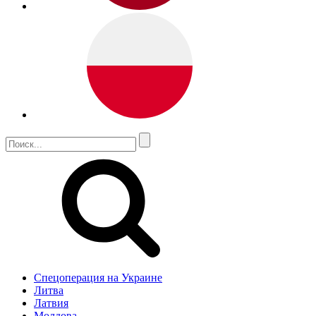
Спецоперация на Украине
Литва
Латвия
Молдова