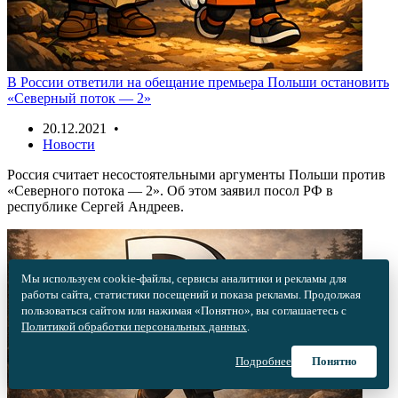
В России ответили на обещание премьера Польши остановить
«Северный поток — 2»
20.12.2021 •
Новости
Россия считает несостоятельными аргументы Польши против
«‎Северного потока — 2». Об этом заявил посол РФ в
республике Сергей Андреев.
Мы используем cookie-файлы, сервисы аналитики и рекламы для
работы сайта, статистики посещений и показа рекламы. Продолжая
пользоваться сайтом или нажимая «Понятно», вы соглашаетесь с
Политикой обработки персональных данных
.
Подробнее
Понятно