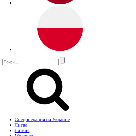
Спецоперация на Украине
Литва
Латвия
Молдова