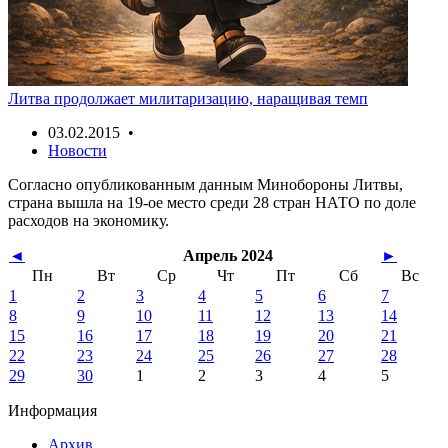
Литва продолжает милитаризацию, наращивая темп
03.02.2015 •
Новости
Согласно опубликованным данным Минобороны Литвы,
страна вышла на 19-ое место среди 28 стран НАТО по доле
расходов на экономику.
◄
Апрель 2024
►
Пн
Вт
Ср
Чт
Пт
Сб
Вс
1
2
3
4
5
6
7
8
9
10
11
12
13
14
15
16
17
18
19
20
21
22
23
24
25
26
27
28
29
30
1
2
3
4
5
Информация
Архив