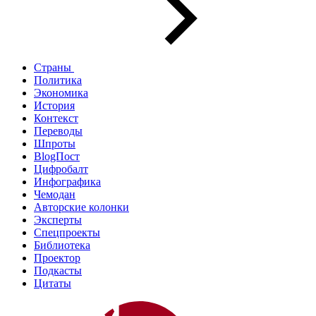
Страны
Политика
Экономика
История
Контекст
Переводы
Шпроты
BlogПост
Цифробалт
Инфографика
Чемодан
Авторские колонки
Эксперты
Спецпроекты
Библиотека
Проектор
Подкасты
Цитаты