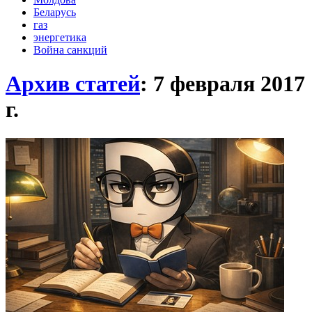
Беларусь
газ
энергетика
Война санкций
Архив статей
: 7 февраля 2017
г.