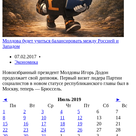
Молдова будет учиться балансировать между Россией и
Западом
07.02.2017 •
Экономика
Новоизбранный президент Молдовы Игорь Додон
продолжает свой дипвояж. Первый визит лидера Партии
социалистов в новом статусе республиканского главы был в
Москву, теперь — Брюссель.
◄
Июль 2019
►
Пн
Вт
Ср
Чт
Пт
Сб
Вс
1
2
3
4
5
6
7
8
9
10
11
12
13
14
15
16
17
18
19
20
21
22
23
24
25
26
27
28
29
30
31
1
2
3
4