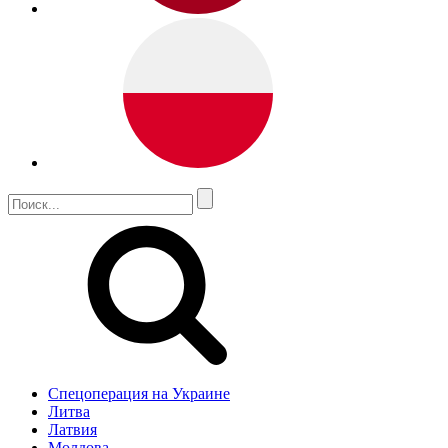
Спецоперация на Украине
Литва
Латвия
Молдова