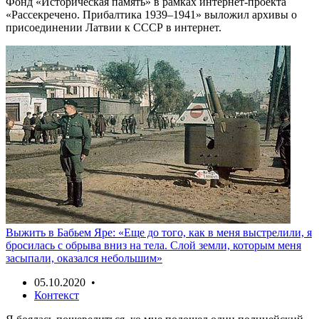
Фонд «Историческая память» в рамках интернет-проекта
«Рассекречено. Прибалтика 1939–1941» выложил архивы о
присоединении Латвии к СССР в интернет.
Выжить в Бабьем Яре: «Еще до того, как в меня выстрелили, я
бросилась с обрыва вниз на тела. Слой земли, которым меня
засыпали, оказался небольшим»
05.10.2020 •
Контекст