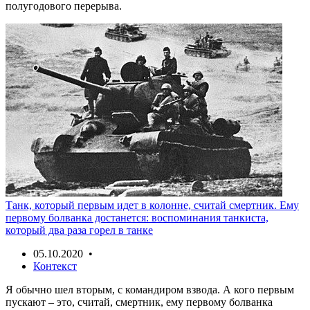
полугодового перерыва.
Танк, который первым идет в колонне, считай смертник. Ему
первому болванка достанется: воспоминания танкиста,
который два раза горел в танке
05.10.2020 •
Контекст
Я обычно шел вторым, с командиром взвода. А кого первым
пускают – это, считай, смертник, ему первому болванка