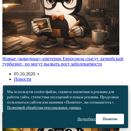
Новые «ковидные» критерии Евросоюза спасут латвийский
турбизнес, но могут вызвать рост заболеваемости
05.10.2020 •
Новости
Брюссель планирует ввести единые для всего Евросоюза
Мы используем cookie-файлы, сервисы аналитики и рекламы для
показатели заболеваемости. С одной стороны, это поможет
работы сайта, статистики посещений и показа рекламы. Продолжая
сфере туризма Латвии, с другой — может вызвать рост
пользоваться сайтом или нажимая «Понятно», вы соглашаетесь с
заболеваемости коронавирусом в республике.
Политикой обработки персональных данных
.
Подробнее
Понятно