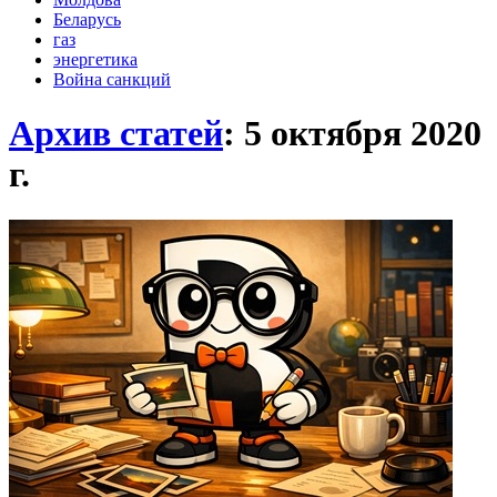
Беларусь
газ
энергетика
Война санкций
Архив статей
: 5 октября 2020
г.