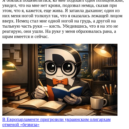
Я боялась пошевелиться, ко мне подошел один полицейский,
увидел, что на мне нет крови, подозвал немца, сказав при
этом, что я, кажется, еще жива. Я затаила дыхание; один из
них меня ногой толкнул так, что я оказалась лежащей лицом
вверх. Немец стал мне одной ногой на грудь, а другой на
тыльную часть руки — кисть. Убедившись, что я на это не
реагирую, они ушли. На руке у меня образовалась рана, а
шрам имеется и сейчас.
В Европарламенте пригрозили украинским олигархам
отменой «безвиза»