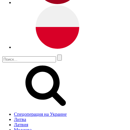
Спецоперация на Украине
Литва
Латвия
Молдова