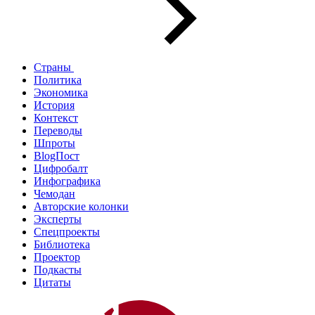
Страны
Политика
Экономика
История
Контекст
Переводы
Шпроты
BlogПост
Цифробалт
Инфографика
Чемодан
Авторские колонки
Эксперты
Спецпроекты
Библиотека
Проектор
Подкасты
Цитаты