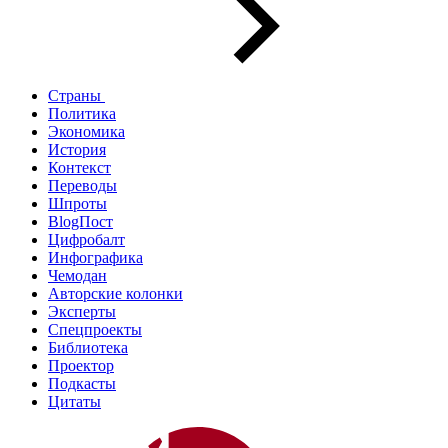
Страны
Политика
Экономика
История
Контекст
Переводы
Шпроты
BlogПост
Цифробалт
Инфографика
Чемодан
Авторские колонки
Эксперты
Спецпроекты
Библиотека
Проектор
Подкасты
Цитаты