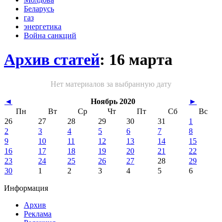
Беларусь
газ
энергетика
Война санкций
Архив статей
: 16 марта
Нет материалов за выбранную дату
◄
Ноябрь 2020
►
Пн
Вт
Ср
Чт
Пт
Сб
Вс
26
27
28
29
30
31
1
2
3
4
5
6
7
8
9
10
11
12
13
14
15
16
17
18
19
20
21
22
23
24
25
26
27
28
29
30
1
2
3
4
5
6
Информация
Архив
Реклама