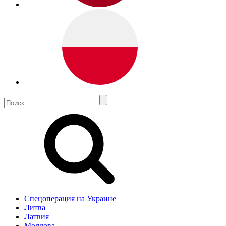
Спецоперация на Украине
Литва
Латвия
Молдова