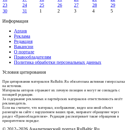
23
24
25
26
27
28
29
30
31
1
2
3
4
5
Информация
Архив
Реклама
Редакция
Вакансии
О портале
Правообладателям
Политика обработки персональных данных
Условия цитирования
При цитировании материалов RuBaltic.Ru обязательна активная гиперссылка
на источник.
Материалы авторов отражают их личную позицию и могут не совпадать с
позицией редакции.
За содержание рекламных и партнёрских материалов ответственность несёт
рекламодатель.
Если вы считаете, что материал, изображение, видео или иной объект
размещён на сайте с нарушением ваших прав, направьте обращение через
раздел «Правообладателям». Редакция рассматривает такие обращения в
приоритетном порядке.
© 2012–2026 Аналитический портал RuBaltic.Ru