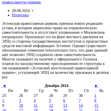
православную церковь
28.08.2024 •
Политика
Эстонская православная церковь приняла новую редакцию
устава, в котором закреплено право на управленческую
самостоятельность и отсутствует упоминание о Московском
патриархате. Произошло это на фоне жесткого давления на
ЭПЦ со стороны государственных институтов и провластных
средств массовой информации Эстонии. Однако существуют
обоснованные сомнения относительно того, что даже данный
шаг позволит ЭПЦ сохранить свою самостоятельность.
Многое указывает на наличие у официального Таллина
планов по насильственному присоединению ее структуры к
так называемой «Эстонской апостольской православной
церкви», уступающей ЭПЦ по количеству прихожан в десятки
раз.
◄
Декабрь 2024
►
Пн
Вт
Ср
Чт
Пт
Сб
Вс
25
26
27
28
29
30
1
2
3
4
5
6
7
8
9
10
11
12
13
14
15
16
17
18
19
20
21
22