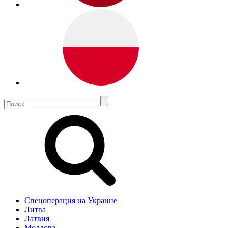
Спецоперация на Украине
Литва
Латвия
Молдова