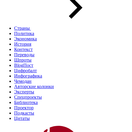
Страны
Политика
Экономика
История
Контекст
Переводы
Шпроты
BlogПост
Цифробалт
Инфографика
Чемодан
Авторские колонки
Эксперты
Спецпроекты
Библиотека
Проектор
Подкасты
Цитаты