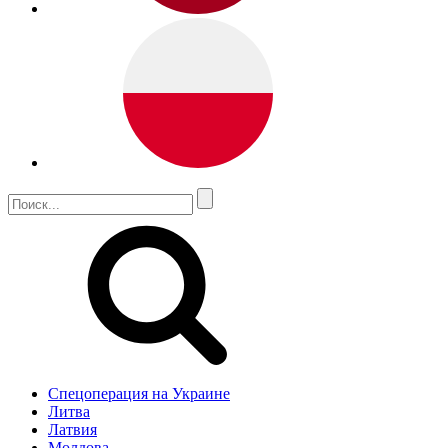
Спецоперация на Украине
Литва
Латвия
Молдова