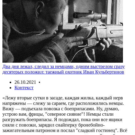
Два дня лежал, следил за немцами, одним выстрелом сразу
десятерых положил: таежный охотник Иван Кульбертинов
26.10.2021 •
Контекст
«Лежу вторые сутки в засаде, каждая жилка, каждый нерв
напряжены — слежу за сараем, где расположились немцы.
Вижу — подъехала повозка с боеприпасами. Ну, думаю,
устрою вам, фрицы, "северное сияние"! Немцы стали
разгружать боеприпасы. Я подождал, пока они все ящики
сняли с повозки, зарядил снайперку бронебойно-
зажигательным патроном и послал "сладкий гостинец". Всё