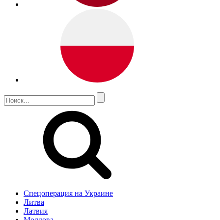
Спецоперация на Украине
Литва
Латвия
Молдова