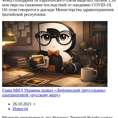
Фонд солидарности Европейского союза выделил Латвии 1,18
млн евро на снижение последствий от пандемии COVID-19.
Об этом говорится в докладе Министерства здравоохранения
балтийской республики.
Глава МИД Украины назвал «Люблинский треугольник»
альтернативой «русскому миру»
26.10.2021 •
Новости
Министр иностранных дел Украины Дмитрий Кулеба назвал