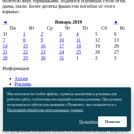
полетело верх тормашками, поднялся огромный столб огня,
дыма, пыли. Более десятка фашистов погибли от этого
взрыва».
◄
Январь 2019
►
Пн
Вт
Ср
Чт
Пт
Сб
Вс
31
1
2
3
4
5
6
7
8
9
10
11
12
13
14
15
16
17
18
19
20
21
22
23
24
25
26
27
28
29
30
31
1
2
3
Информация
Архив
Реклама
Редакция
Мы используем cookie-файлы, сервисы аналитики и рекламы для
Вакансии
работы сайта, статистики посещений и показа рекламы. Продолжая
О портале
пользоваться сайтом или нажимая «Понятно», вы соглашаетесь с
Правообладателям
Политикой обработки персональных данных
.
Политика обработки персональных данных
Условия цитирования
Подробнее
Понятно
При цитировании материалов RuBaltic.Ru обязательна активная гиперссылка