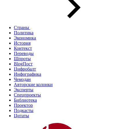
Страны
Политика
Экономика
История
Контекст
Переводы
Шпроты
BlogПост
Цифробалт
Инфографика
Чемодан
Авторские колонки
Эксперты
Спецпроекты
Библиотека
Проектор
Подкасты
Цитаты