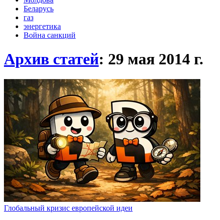
Беларусь
газ
энергетика
Война санкций
Архив статей
: 29 мая 2014
г.
Глобальный кризис европейской идеи