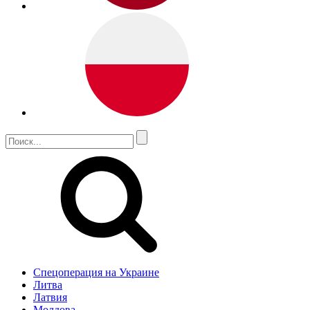
Спецоперация на Украине
Литва
Латвия
Молдова