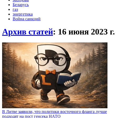
Беларусь
газ
энергетика
Война санкций
Архив статей
: 16 июня 2023
г.
В Литве заявили, что политики восточного фланга лучше
подходят на пост генсека НАТО