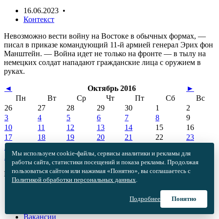
16.06.2023 •
Контекст
Невозможно вести войну на Востоке в обычных формах, —
писал в приказе командующий 11-й армией генерал Эрих фон
Манштейн. — Война идет не только на фронте — в тылу на
немецких солдат нападают гражданские лица с оружием в
руках.
◄
Октябрь 2016
►
Пн
Вт
Ср
Чт
Пт
Сб
Вс
26
27
28
29
30
1
2
3
4
5
6
7
8
9
10
11
12
13
14
15
16
17
18
19
20
21
22
23
24
25
26
27
28
29
30
Мы используем cookie-файлы, сервисы аналитики и рекламы для
31
1
2
3
4
5
6
работы сайта, статистики посещений и показа рекламы. Продолжая
пользоваться сайтом или нажимая «Понятно», вы соглашаетесь с
Информация
Политикой обработки персональных данных
.
Архив
Реклама
Подробнее
Понятно
Редакция
Вакансии