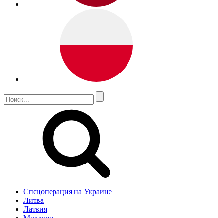
Спецоперация на Украине
Литва
Латвия
Молдова