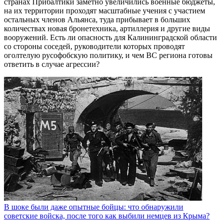
странах Прибалтики заметно увеличились военные бюджеты,
на их территории проходят масштабные учения с участием
остальных членов Альянса, туда прибывает в больших
количествах новая бронетехника, артиллерия и другие виды
вооружений. Есть ли опасность для Калининградской области
со стороны соседей, руководители которых проводят
оголтелую русофобскую политику, и чем ВС региона готовы
ответить в случае агрессии?
В шоке были даже опытные бойцы: что обнаружили
советские войска, после того как выбили немцев из Крыма?