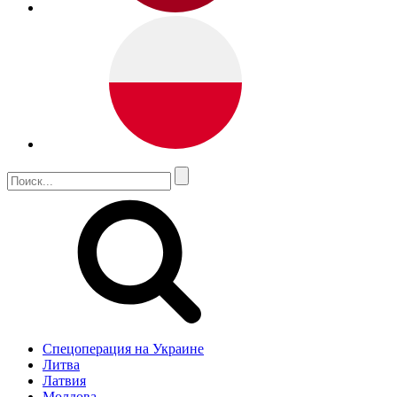
Спецоперация на Украине
Литва
Латвия
Молдова