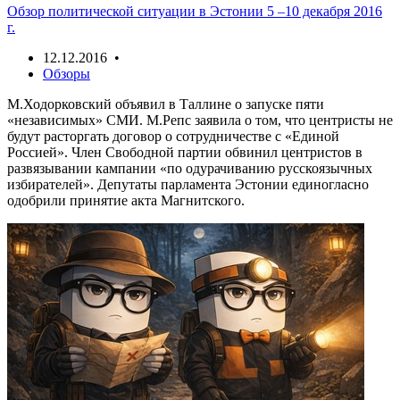
Обзор политической ситуации в Эстонии 5 –10 декабря 2016
г.
12.12.2016 •
Обзоры
М.Ходорковский объявил в Таллине о запуске пяти
«независимых» СМИ. М.Репс заявила о том, что центристы не
будут расторгать договор о сотрудничестве с «Единой
Россией». Член Свободной партии обвинил центристов в
развязывании кампании «по одурачиванию русскоязычных
избирателей». Депутаты парламента Эстонии единогласно
одобрили принятие акта Магнитского.