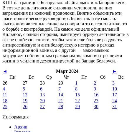
КПП на границе с Беларусью: «Райгардас» и «Лаворишкес».
В тот же день литовские силовики установили на них
заграждения из колючей проволоки. Внятно объяснить эти
шаги политическое руководство Литвы так и не смогло:
высокопоставленные спикеры говорили то о геополитике, то
о борьбе с контрабандой. На самом же деле официальный
Вильнюс, с одной стороны, имитирует бурную деятельность в
сфере нацбезопасности, чтобы затем еще больше раздувать
антироссийскую и антибелорусскую истерию в рамках
информационной войны, а с другой — максимально
затрудняет собственным гражданам знакомство с реалиями
жизни в усиленно демонизируемой на Западе Беларуси.
◄
Март 2024
►
Пн
Вт
Ср
Чт
Пт
Сб
Вс
26
27
28
29
1
2
3
4
5
6
7
8
9
10
11
12
13
14
15
16
17
18
19
20
21
22
23
24
25
26
27
28
29
30
31
Информация
Архив