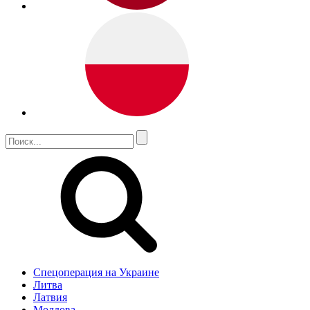
Спецоперация на Украине
Литва
Латвия
Молдова