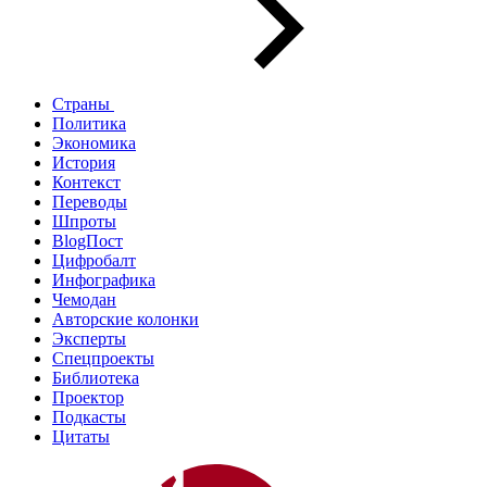
Страны
Политика
Экономика
История
Контекст
Переводы
Шпроты
BlogПост
Цифробалт
Инфографика
Чемодан
Авторские колонки
Эксперты
Спецпроекты
Библиотека
Проектор
Подкасты
Цитаты