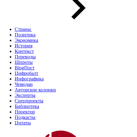
Страны
Политика
Экономика
История
Контекст
Переводы
Шпроты
BlogПост
Цифробалт
Инфографика
Чемодан
Авторские колонки
Эксперты
Спецпроекты
Библиотека
Проектор
Подкасты
Цитаты