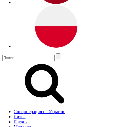
Спецоперация на Украине
Литва
Латвия
Молдова