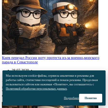
Киев передал России ноту протеста из-за военно-морского
парада в Севастополе
28.07.2020 •
Новости
Мы используем cookie-файлы, сервисы аналитики и рекламы для
работы сайта, статистики посещений и показа рекламы. Продолжая
Украина передала Министерству иностранных дел России
пользоваться сайтом или нажимая «Понятно», вы соглашаетесь с
ноту протеста в связи военно-морским парадом
Политикой обработки персональных данных
.
Черноморского флота РФ, который был проведен в
Севастополе 26 июля.
Подробнее
Понятно