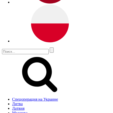
Спецоперация на Украине
Литва
Латвия
Молдова