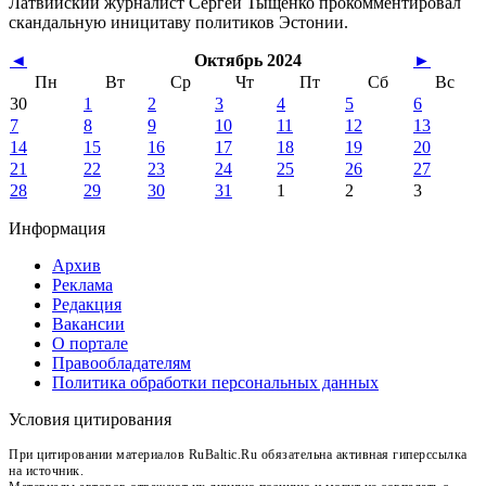
Латвийский журналист Сергей Тыщенко прокомментировал
скандальную иницитаву политиков Эстонии.
◄
Октябрь 2024
►
Пн
Вт
Ср
Чт
Пт
Сб
Вс
30
1
2
3
4
5
6
7
8
9
10
11
12
13
14
15
16
17
18
19
20
21
22
23
24
25
26
27
28
29
30
31
1
2
3
Информация
Архив
Реклама
Редакция
Вакансии
О портале
Правообладателям
Политика обработки персональных данных
Условия цитирования
При цитировании материалов RuBaltic.Ru обязательна активная гиперссылка
на источник.