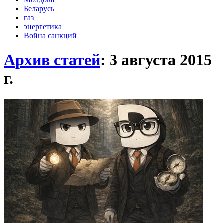
Беларусь
газ
энергетика
Война санкций
Архив статей
: 3 августа 2015
г.