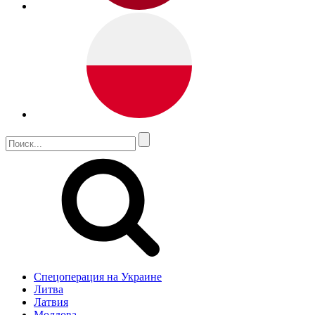
Спецоперация на Украине
Литва
Латвия
Молдова