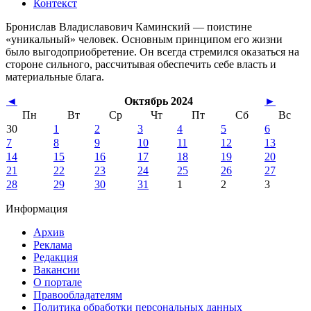
Контекст
Бронислав Владиславович Каминский — поистине
«уникальный» человек. Основным принципом его жизни
было выгодоприобретение. Он всегда стремился оказаться на
стороне сильного, рассчитывая обеспечить себе власть и
материальные блага.
◄
Октябрь 2024
►
Пн
Вт
Ср
Чт
Пт
Сб
Вс
30
1
2
3
4
5
6
7
8
9
10
11
12
13
14
15
16
17
18
19
20
21
22
23
24
25
26
27
28
29
30
31
1
2
3
Информация
Архив
Реклама
Редакция
Вакансии
О портале
Правообладателям
Политика обработки персональных данных