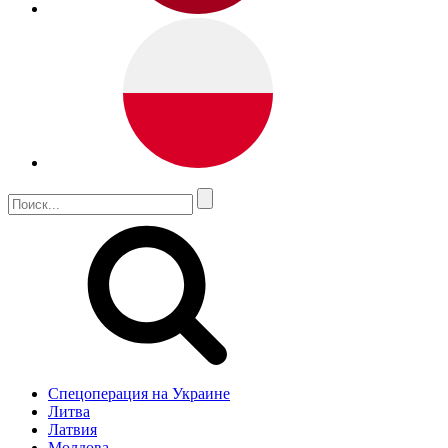
Спецоперация на Украине
Литва
Латвия
Молдова