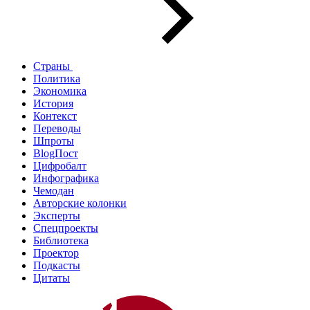
Страны
Политика
Экономика
История
Контекст
Переводы
Шпроты
BlogПост
Цифробалт
Инфографика
Чемодан
Авторские колонки
Эксперты
Спецпроекты
Библиотека
Проектор
Подкасты
Цитаты